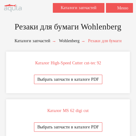
Каталоги запчастей
Меню
Резаки для бумаги Wohlenberg
Заполните форму для заказа
Каталоги запчастей
→
Wohlenberg
→
Резаки для бумаги
запчастей.
Для быстрой обработки запроса укажите,
пожалуйста, наименование, марку и модель
вашего оборудования, название и номер
детали (если знаете), после этого мы
Каталог High-Speed Cutter cut-tec 92
свяжемся с вами в течение 2 часов в рабочее
время.
Выбрать запчасти в каталоге PDF
+7
Каталог MS 62 digi cut
Выбрать запчасти в каталоге PDF