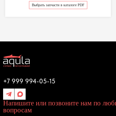
Выбрать запчасти в каталоге PDF
Отправляя свои данные вы даете на согласие на
Политику обработки персональных данных
+7 999 994-05-15
Отправить
Напишите или позвоните нам по любым
вопросам
Диагностика и ремонт
Запчасти
Выкуп оборудования
Оплата и доставка
Поддержка и консультации
Наши контакты