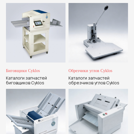
Напишите или позвоните нам по любым
вопросам
Диагностика и ремонт
Запчасти
Выкуп оборудования
Оплата и доставка
Биговщики Cyklos
Обрезчики углов Cyklos
Поддержка и консультации
Каталоги запчастей
Каталоги запчастей
биговщиков Cyklos
обрезчиков углов Cyklos
Наши контакты
Разработка сайта