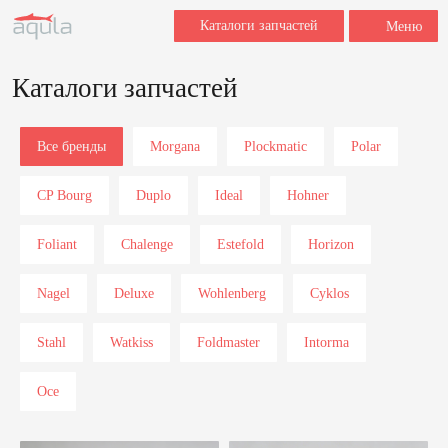
Каталоги запчастей
Меню
Каталоги запчастей
Заполните форму для заказа
запчастей.
Все бренды
Morgana
Plockmatic
Polar
Для быстрой обработки запроса укажите,
пожалуйста, наименование, марку и модель
вашего оборудования, название и номер
CP Bourg
Duplo
Ideal
Hohner
детали (если знаете), после этого мы
свяжемся с вами в течение 2 часов в рабочее
время.
Foliant
Chalenge
Estefold
Horizon
Nagel
Deluxe
Wohlenberg
Cyklos
+7
Stahl
Watkiss
Foldmaster
Intorma
Oce