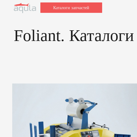
Каталоги запчастей
Foliant. Каталоги з
Заполн
Для быстрой об
и модель ваше
после этого