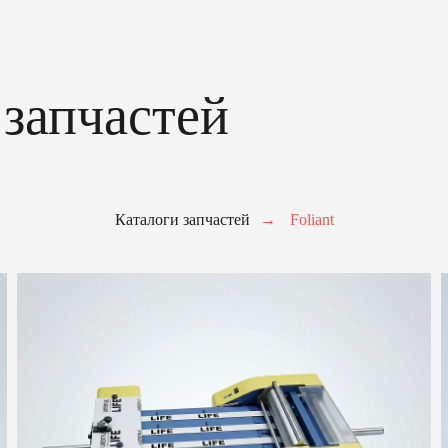
апчастей
ите форму для заказа
Каталоги запчастей
→
Foliant
запчастей.
работки запроса укажите, пожалуйста, наименование, марку
го оборудования, название и номер детали (если знаете),
 мы свяжемся с вами в течение 2 часов в рабочее время.
+7