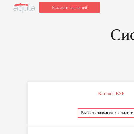
Каталоги запчастей
Систе
Заполн
Каталог BSF
Для быстрой об
и модель ваше
после этого
Выбрать запчасти в каталоге