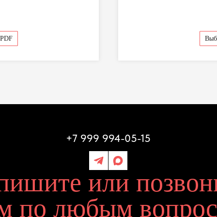
 PDF
Выб
ные вы даете на согласие на
Политику обработки
ых
Отправить
+7 999 994-05-15
шите или позвоните
по любым вопросам