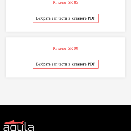
Каталог SR 85
Напишите или позвоните нам по любым
вопросам
Выбрать запчасти в каталоге PDF
Диагностика и ремонт
Запчасти
Каталог SR 90
Выкуп оборудования
Оплата и доставка
Выбрать запчасти в каталоге PDF
Поддержка и консультации
Наши контакты
Разработка сайта