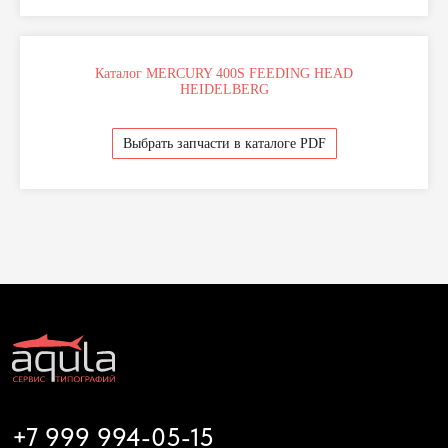
Каталог MERCURY 400S FEEDING HEAD
HEIDELBERG
Отправляя свои данные вы даете на согласие на
Политику обработки персональных данных
Выбрать запчасти в каталоге PDF
Отправить
+7 999 994-05-15
Напишите или позвоните нам по любым
вопросам
Диагностика и ремонт
Запчасти