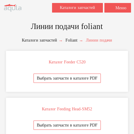
Каталоги запчастей
Меню
Линии подачи foliant
Заполните форму для заказа
Каталоги запчастей
→
Foliant
→
Линии подачи
запчастей.
Для быстрой обработки запроса укажите,
пожалуйста, наименование, марку и модель
вашего оборудования, название и номер
детали (если знаете), после этого мы
Каталог Feeder C520
свяжемся с вами в течение 2 часов в рабочее
время.
Выбрать запчасти в каталоге PDF
+7
Каталог Feeding Head-SM52
Выбрать запчасти в каталоге PDF