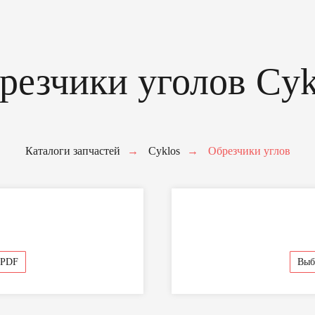
зчики уголов Cyklos
Каталоги запчастей
→
Cyklos
→
Обрезчики углов
ите форму для заказа
запчастей.
работки запроса укажите, пожалуйста, наименование, марку
го оборудования, название и номер детали (если знаете),
 мы свяжемся с вами в течение 2 часов в рабочее время.
 PDF
Выб
+7