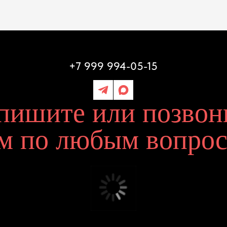
+7 999 994-05-15
ные вы даете на согласие на
Политику обработки
ых
шите или позвоните
по любым вопросам
Отправить