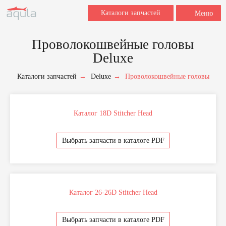
Каталоги запчастей
Меню
Проволокошвейные головы
Deluxe
Заполните форму для заказа
запчастей.
Каталоги запчастей
→
Deluxe
→
Проволокошвейные головы
Для быстрой обработки запроса укажите,
пожалуйста, наименование, марку и модель
вашего оборудования, название и номер
детали (если знаете), после этого мы
свяжемся с вами в течение 2 часов в рабочее
Каталог 18D Stitcher Head
время.
Выбрать запчасти в каталоге PDF
+7
Каталог 26-26D Stitcher Head
Выбрать запчасти в каталоге PDF