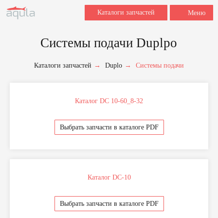
Каталоги запчастей
Меню
Системы подачи Duplpo
Заполните форму для заказа
Каталоги запчастей
→
Duplo
→
Системы подачи
запчастей.
Для быстрой обработки запроса укажите,
пожалуйста, наименование, марку и модель
вашего оборудования, название и номер
детали (если знаете), после этого мы
Каталог DC 10-60_8-32
свяжемся с вами в течение 2 часов в рабочее
время.
Выбрать запчасти в каталоге PDF
+7
Каталог DC-10
Выбрать запчасти в каталоге PDF